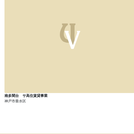
南多聞台 サ高住賃貸事業
神戸市垂水区